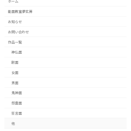
ホーム
能面教室夢玄房
お知らせ
お問い合わせ
作品一覧
神仏面
尉面
女面
男面
鬼神面
怨霊面
狂言面
他