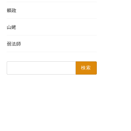
頼政
山姥
弱法師
検
索: