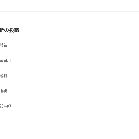
新の投稿
般若
三日月
頼政
山姥
弱法師