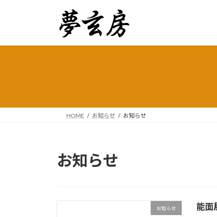
コ
ナ
ン
ビ
テ
ゲ
ン
ー
ツ
シ
へ
ョ
ス
ン
キ
に
ッ
移
プ
動
HOME
お知らせ
お知らせ
お知らせ
能面
お知らせ