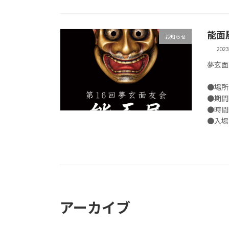
能面
お知らせ
202
夢玄面
●場所
●期間
●時間 
●入場
アーカイブ