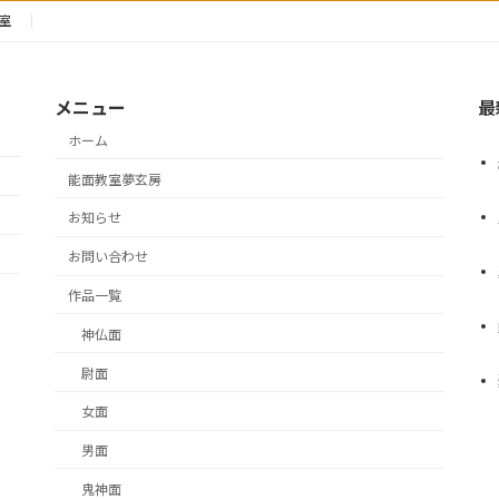
室
メニュー
最
ホーム
能面教室夢玄房
お知らせ
お問い合わせ
作品一覧
神仏面
尉面
女面
男面
鬼神面