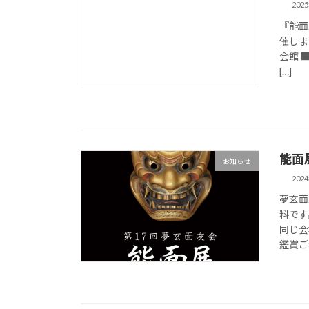
202
『能面
催しま
会館 ■
[…]
能面
お知らせ
202
夢玄面
料です
同じ会
鑑賞ご