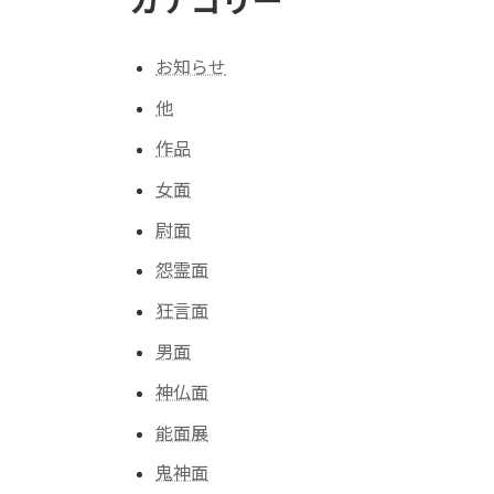
カテゴリー
お知らせ
他
作品
女面
尉面
怨霊面
狂言面
男面
神仏面
能面展
鬼神面