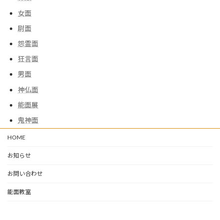
女面
尉面
怨霊面
狂言面
男面
神仏面
能面展
鬼神面
HOME
お知らせ
お問い合わせ
能面教室