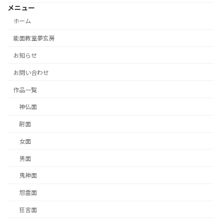
メニュー
ホーム
能面教室夢玄房
お知らせ
お問い合わせ
作品一覧
神仏面
尉面
女面
男面
鬼神面
怨霊面
狂言面